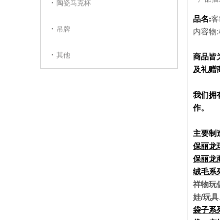
陶瓷马克杯
品名:
客
吊牌
内容物
其他
商品皆
及礼赠
我们拥
作。
主要制
保丽龙
保丽龙
绒毛系
祥物玩
娃/玩
袋子系