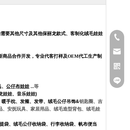
，如需要其他尺寸及其他保丽龙款式、客制化绒毛娃娃
02-2282
service
新商品合作开发，专业代客打样及OEM代工生产制
@nfy26
具
、
公仔布娃娃
...
等
龙娃娃、音乐娃娃)
、暖手枕、发箍、发带、绒毛公仔吊饰&
钥匙圈、吉
品、安抚玩具、家居用品、绒毛造型背包、绒毛娃
Facebo
提袋、绒毛公仔收纳袋、行李收纳袋、帆布便当