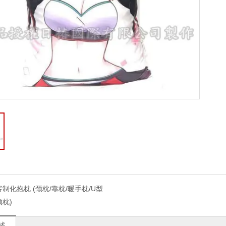
客制化抱枕 (颈枕/靠枕/暖手枕/U型
颈枕)
述