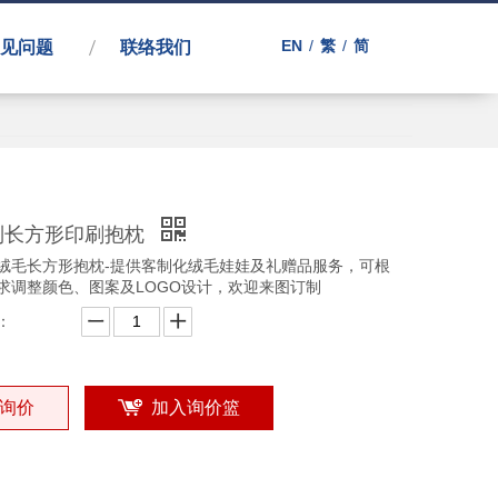
EN
/
繁
/
简
见问题
联络我们
制长方形印刷抱枕
绒毛长方形抱枕-提供客制化绒毛娃娃及礼赠品服务，可根
求调整颜色、图案及LOGO设计，欢迎来图订制
：
询价
加入询价篮