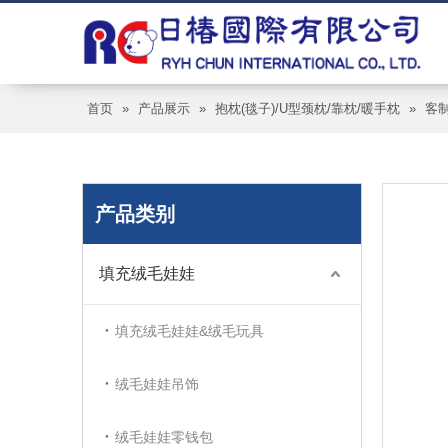
首页
»
产品展示
»
抱枕(毯子)/U型颈枕/靠枕/暖手枕
»
客
产品类别
填充绒毛娃娃
填充绒毛娃娃&绒毛玩具
绒毛娃娃吊饰
绒毛娃娃零钱包