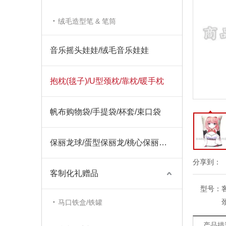
绒毛造型笔 & 笔筒
音乐摇头娃娃/绒毛音乐娃娃
抱枕(毯子)/U型颈枕/靠枕/暖手枕
帆布购物袋/手提袋/杯套/束口袋
保丽龙球/蛋型保丽龙/桃心保丽龙/圣诞饰品保丽龙
分享到：
客制化礼赠品
型号：
马口铁盒/铁罐
产品描