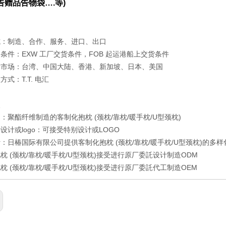
告赠品告物袋….
等)
式：制造、合作、服务、进口、出口
条件：EXW 工厂交货条件，FOB 起运港船上交货条件
标市场：台湾、中国大陆、香港、新加坡、日本、美国
式：T.T. 电汇
点
：聚酯纤维制造的客制化抱枕 (颈枕/靠枕/暖手枕/U型颈枕)
设计或logo：可接受特别设计或LOGO
：日椿国际有限公司提供客制化抱枕 (颈枕/靠枕/暖手枕/U型颈枕)的多样
枕 (颈枕/靠枕/暖手枕/U型颈枕)接受进行原厂委託设计制造ODM
枕 (颈枕/靠枕/暖手枕/U型颈枕)接受进行原厂委託代工制造OEM