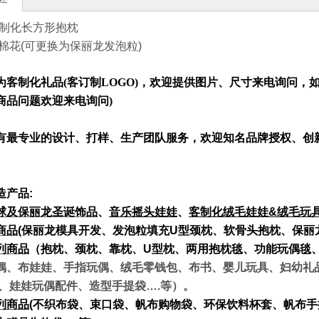
制化长方形抱枕
:棉花(可更换为保丽龙发泡粒)
为客制化礼品(客订制LOGO)，欢迎提供图片、尺寸来电询问
商品问题欢迎来电询问)
有最专业的设计、打样、生产团队服务，欢迎知名品牌授权、创
造产品:
球及保丽龙圣诞饰品
、
音乐摇头娃娃
、
客制化绒毛娃娃&
绒毛玩
商品
(
保丽龙模具开发、发泡粒填充U
型颈枕、软骨头抱枕、保丽
列商品
（抱枕、颈枕、靠枕、U
型枕、两用抱枕毯、功能玩偶毯
偶、布娃娃、手指玩偶、绒毛零钱包、布书、婴儿玩具、妇幼礼
具、娃娃玩偶配件、造型手提袋….等）。
列商品
(
不织布袋、束口袋、帆布购物袋、环保饮料杯套、帆布手