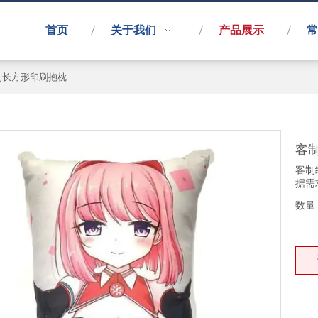
首页
关于我们
产品展示
常
制长方形印刷抱枕
客
客制
据需
数量