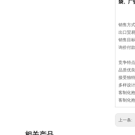
袋、广
销售方
出口贸易
销售目
询价付款方
竞争特
品质优良
接受独特
多样设计
客制化抱
客制化抱
上一条:
相关产品