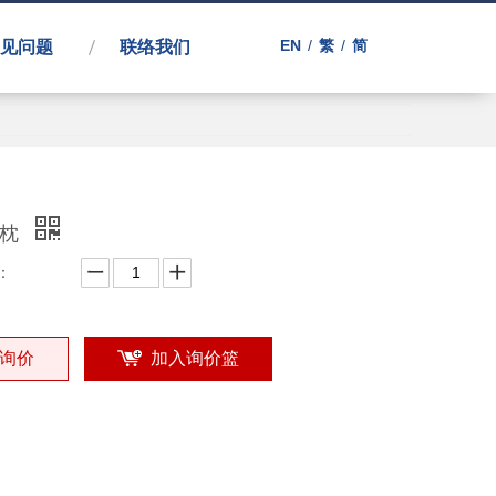
EN
/
繁
/
简
见问题
联络我们
型枕
：
询价
加入询价篮