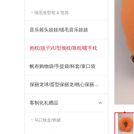
绒毛造型笔 & 笔筒
音乐摇头娃娃/绒毛音乐娃娃
抱枕(毯子)/U型颈枕/靠枕/暖手枕
帆布购物袋/手提袋/杯套/束口袋
保丽龙球/蛋型保丽龙/桃心保丽龙/圣诞饰品保丽龙
客制化礼赠品
马口铁盒/铁罐