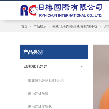
首页
»
产品展示
»
抱枕(毯子)/U型颈枕/靠枕/暖手枕
»
U
产品类别
填充绒毛娃娃
填充绒毛娃娃&绒毛玩具
绒毛娃娃吊饰
绒毛娃娃零钱包