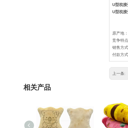
U型枕接
U型枕接
原产地
竞争特点
销售方式：
付款方式
上一条:
相关产品