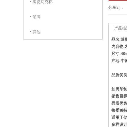
陶瓷马克杯
分享到：
吊牌
产品描
其他
品名:造
内容物:
尺寸:40
产地:中
品质优
如需印
销售目
品质优良
接受独特
适用于
多样设