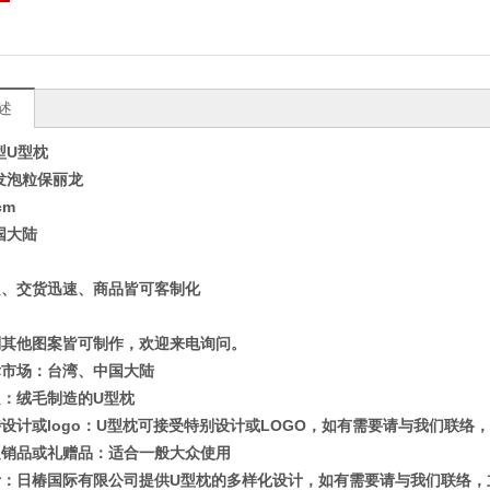
述
型U型枕
发泡粒保丽龙
cm
国大陆
良、交货迅速、商品皆可客制化
制其他图案皆可制作，欢迎来电询问。
标市场：台湾、中国大陆
：绒毛制造的U型枕
设计或logo：U型枕可接受特别设计或LOGO，如有需要请与我们联络，
促销品或礼赠品：适合一般大众使用
计：日椿国际有限公司提供U型枕的多样化设计，如有需要请与我们联络，