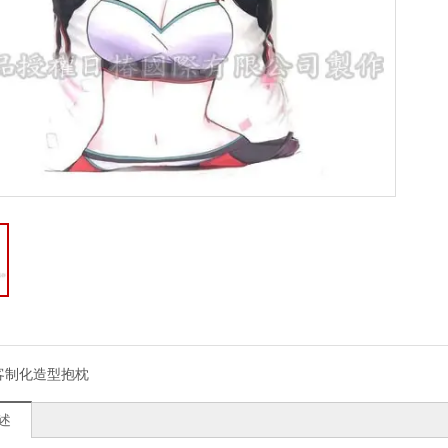
客制化造型抱枕
述