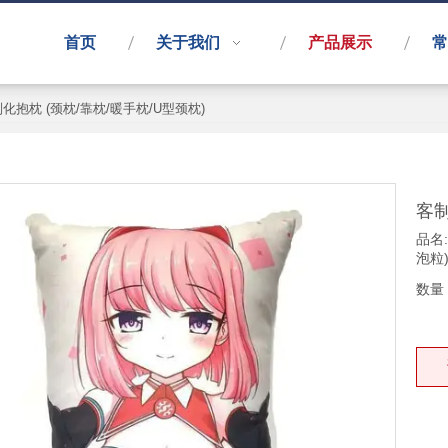
首页
关于我们
产品展示
常
化抱枕 (颈枕/靠枕/暖手枕/U型颈枕)
客制
品名
泡粒
数量