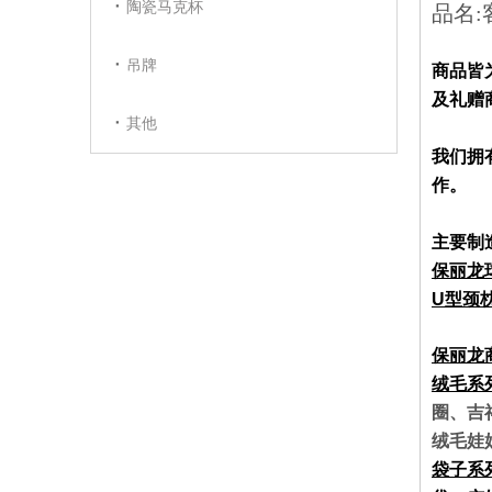
陶瓷马克杯
品名
吊牌
商品皆
及礼赠
其他
我们拥
作。
主要制
保丽龙
U
型颈
保丽龙
绒毛系
圈、吉
绒毛娃
袋子系