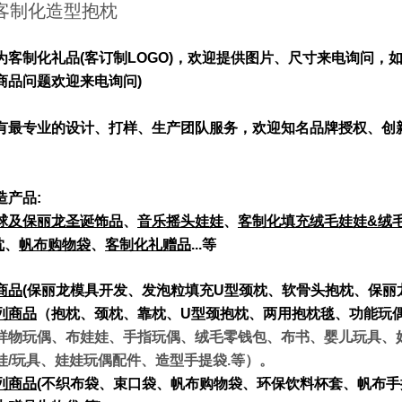
:客制化造型抱枕
为客制化礼品(客订制LOGO)，欢迎提供图片、尺寸来电询问
商品问题欢迎来电询问)
有最专业的设计、打样、生产团队服务，欢迎知名品牌授权、创
造产品:
球及保丽龙圣诞饰品
、
音乐摇头娃娃
、
客制化填充绒毛娃娃&
绒
枕
、
帆布购物袋
、
客制化礼赠品
...
等
商品
(
保丽龙模具开发、发泡粒填充U
型颈枕、软骨头抱枕、保丽
列商品
（抱枕、颈枕、靠枕、U
型颈抱枕、两用抱枕毯、功能玩
祥物玩偶、布娃娃、手指玩偶、绒毛零钱包、布书、婴儿玩具、
娃/玩具、娃娃玩偶配件、造型手提袋.等）。
列商品
(
不织布袋、束口袋、帆布购物袋、环保饮料杯套、帆布手