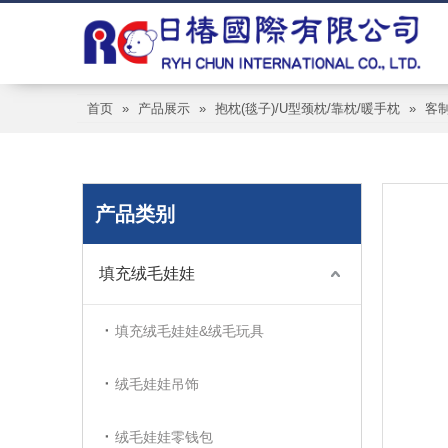
首页
»
产品展示
»
抱枕(毯子)/U型颈枕/靠枕/暖手枕
»
客制
产品类别
填充绒毛娃娃
填充绒毛娃娃&绒毛玩具
绒毛娃娃吊饰
绒毛娃娃零钱包