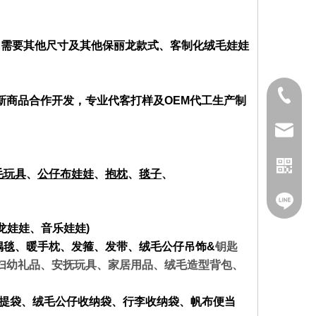
，如需要其他尺寸及其他保丽龙款式、客制化绒毛娃娃
02-2282
新商品合作开发，专业代客打样及OEM代工生产制
service
毛玩具
、
公仔布娃娃
、
抱枕
、
毯子
、
@nfy26
龙娃娃、音乐娃娃)
偶毯、暖手枕、发箍、发带、绒毛公仔吊饰&
钥匙
妇幼礼品、安抚玩具、家居用品、绒毛造型背包、
Facebo
提袋、绒毛公仔收纳袋、行李收纳袋、帆布便当