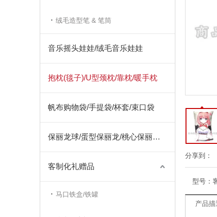
绒毛造型笔 & 笔筒
音乐摇头娃娃/绒毛音乐娃娃
抱枕(毯子)/U型颈枕/靠枕/暖手枕
帆布购物袋/手提袋/杯套/束口袋
保丽龙球/蛋型保丽龙/桃心保丽龙/圣诞饰品保丽龙
分享到：
客制化礼赠品
型号：
马口铁盒/铁罐
产品描