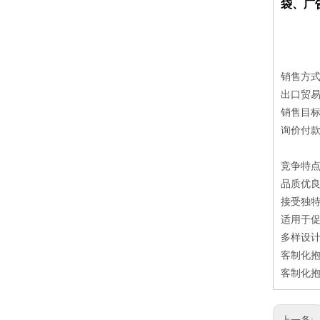
袋、广
销售方
出口贸易
销售目
询价付款方
竞争特
品质优良
接受独特
适用于
多样设计
客制化抱
客制化抱
上一条: