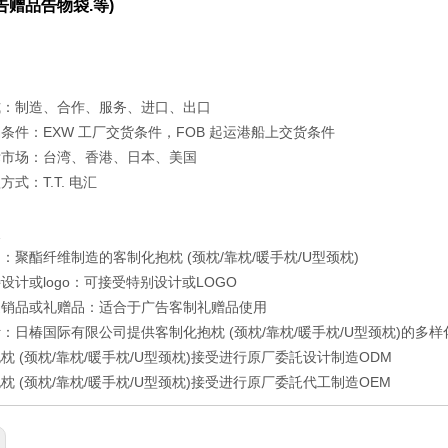
告赠品告物袋.
等)
式：制造、合作、服务、进口、出口
条件：EXW 工厂交货条件，FOB 起运港船上交货条件
标市场：台湾、香港、日本、美国
式：T.T. 电汇
点
：聚酯纤维制造的客制化抱枕 (颈枕/靠枕/暖手枕/U型颈枕)
设计或logo：可接受特别设计或LOGO
促销品或礼赠品：适合于广告客制礼赠品使用
：日椿国际有限公司提供客制化抱枕 (颈枕/靠枕/暖手枕/U型颈枕)的多样
枕 (颈枕/靠枕/暖手枕/U型颈枕)接受进行原厂委託设计制造ODM
枕 (颈枕/靠枕/暖手枕/U型颈枕)接受进行原厂委託代工制造OEM