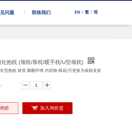
EN
/
繁
/
简
见问题
联络我们
化抱枕 (颈枕/靠枕/暖手枕/U型颈枕)
:长型抱枕 材质:聚酯纤维 内容物:棉花(可更换为保丽龙发
)
：
询价
加入询价篮