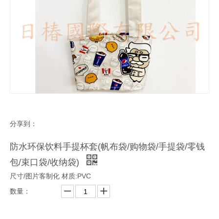
分享到：
防水环保饮料手提杯套(帆布袋/购物袋/手提袋/零钱
包/束口袋/收纳袋)
尺寸/图片客制化 材质:PVC
数量：