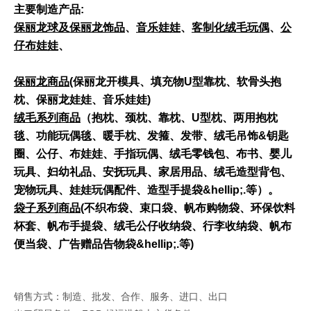
主要制造产品:
保丽龙球及保丽龙饰品
、
音乐娃娃
、
客制化绒毛玩偶
、
公
仔布娃娃
、
保丽龙商品
(保丽龙开模具、填充物U型靠枕、软骨头抱
枕、保丽龙娃娃、音乐娃娃)
绒毛系列商品
（抱枕、颈枕、靠枕、U型枕、两用抱枕
毯、功能玩偶毯、暖手枕、发箍、发带、绒毛吊饰&钥匙
圈、公仔、布娃娃、手指玩偶、绒毛零钱包、布书、婴儿
玩具、妇幼礼品、安抚玩具、家居用品、绒毛造型背包、
宠物玩具、娃娃玩偶配件、造型手提袋&hellip;.等）。
袋子系列商品
(不织布袋、束口袋、帆布购物袋、环保饮料
杯套、帆布手提袋、绒毛公仔收纳袋、行李收纳袋、帆布
便当袋、广告赠品告物袋&hellip;.等)
销售方式：制造、批发、合作、服务、进口、出口