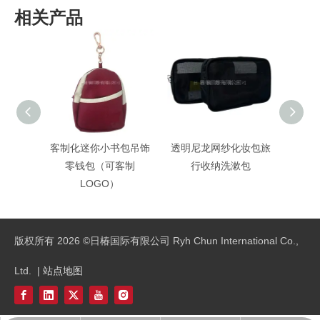
相关产品
客制化迷你小书包吊饰
透明尼龙网纱化妆包旅
客制
零钱包（可客制
行收纳洗漱包
LOGO）
版权所有
2026
©日椿国际有限公司 Ryh Chun International Co.,
Ltd. |
站点地图