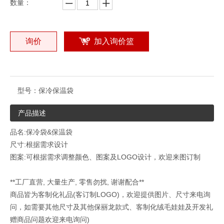
数量：
询价
加入询价篮
型号：
保冷保温袋
产品描述
品名:保冷袋&保温袋
尺寸:根据需求设计
图案:可根据需求调整颜色、图案及LOGO设计，欢迎来图订制
**工厂直营, 大量生产, 零售勿扰, 谢谢配合**
商品皆为客制化礼品(客订制LOGO)，欢迎提供图片、尺寸来电询
问，如需要其他尺寸及其他保丽龙款式、客制化绒毛娃娃及开发礼
赠商品问题欢迎来电询问)