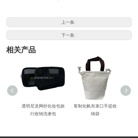
上一条:
下一条:
相关产品
透明尼龙网纱化妆包旅
客制化帆布束口手提收
帆布
行收纳洗漱包
纳袋