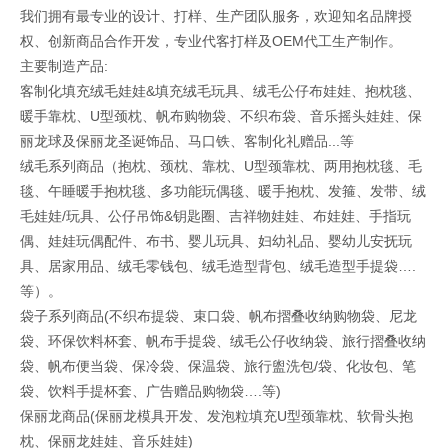
我们拥有最专业的设计、打样、生产团队服务，欢迎知名品牌授
权、创新商品合作开发，专业代客打样及OEM代工生产制作。
主要制造产品:
客制化填充绒毛娃娃&填充绒毛玩具、绒毛公仔布娃娃、抱枕毯、
暖手靠枕、U型颈枕、帆布购物袋、不织布袋、音乐摇头娃娃、保
丽龙球及保丽龙圣诞饰品、马口铁、客制化礼赠品...等
绒毛系列商品（抱枕、颈枕、靠枕、U型颈靠枕、两用抱枕毯、毛
毯、午睡暖手抱枕毯、多功能玩偶毯、暖手抱枕、发箍、发带、绒
毛娃娃/玩具、公仔吊饰&钥匙圈、吉祥物娃娃、布娃娃、手指玩
偶、娃娃玩偶配件、布书、婴儿玩具、妇幼礼品、婴幼儿安抚玩
具、居家用品、绒毛零钱包、绒毛造型背包、绒毛造型手提袋….
等）。
袋子系列商品(不织布提袋、束口袋、帆布摺叠收纳购物袋、尼龙
袋、环保饮料杯套、帆布手提袋、绒毛公仔收纳袋、旅行摺叠收纳
袋、帆布便当袋、保冷袋、保温袋、旅行盥洗包/袋、化妆包、笔
袋、饮料手提杯套、广告赠品购物袋….等)
保丽龙商品(保丽龙模具开发、发泡粒填充U型颈靠枕、软骨头抱
枕、保丽龙娃娃、音乐娃娃)