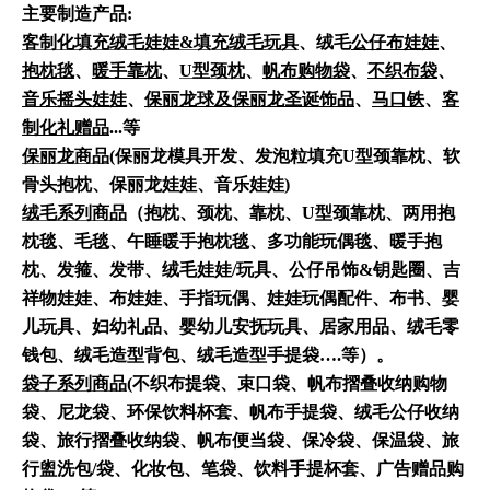
主要制造产品:
客制化填充绒毛娃娃&填充绒毛玩具
、绒毛
公仔布娃娃
、
抱枕毯
、
暖手靠枕
、
U型颈枕
、
帆布购物袋
、
不织布袋
、
音乐摇头娃娃
、
保丽龙球及保丽龙圣诞饰品
、
马口铁
、
客
制化礼赠品
...等
保丽龙商品
(保丽龙模具开发、发泡粒填充U型颈靠枕、软
骨头抱枕、保丽龙娃娃、音乐娃娃)
绒毛系列商品
（抱枕、颈枕、靠枕、U型颈靠枕、两用抱
枕毯、毛毯、午睡暖手抱枕毯、多功能玩偶毯、暖手抱
枕、发箍、发带、绒毛娃娃/玩具、公仔吊饰&钥匙圈、吉
祥物娃娃、布娃娃、手指玩偶、娃娃玩偶配件、布书、婴
儿玩具、妇幼礼品、婴幼儿安抚玩具、居家用品、绒毛零
钱包、绒毛造型背包、绒毛造型手提袋….等）。
袋子系列商品
(不织布提袋、束口袋、帆布摺叠收纳购物
袋、尼龙袋、环保饮料杯套、帆布手提袋、绒毛公仔收纳
袋、旅行摺叠收纳袋、帆布便当袋、保冷袋、保温袋、旅
行盥洗包/袋、化妆包、笔袋、饮料手提杯套、广告赠品购