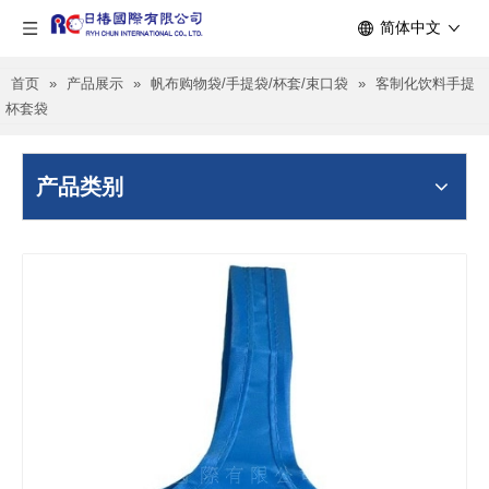
简体中文
首页
»
产品展示
»
帆布购物袋/手提袋/杯套/束口袋
»
客制化饮料手提
杯套袋
产品类别