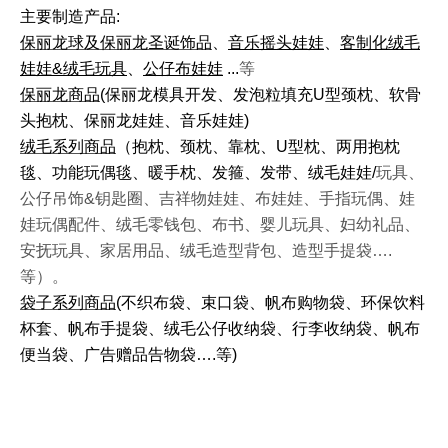
主要制造产品:
保丽龙球及保丽龙圣诞饰品
、
音乐摇头娃娃
、
客制化绒毛
娃娃&绒毛玩具
、
公仔布娃娃
...
等
保丽龙商品
(保丽龙模具开发、发泡粒填充U型颈枕、软骨
头抱枕、保丽龙娃娃、音乐娃娃)
绒毛系列商品
（抱枕、颈枕、靠枕、U型枕、两用抱枕
毯、功能玩偶毯、暖手枕、发箍、发带、绒毛娃娃/
玩具、
公仔吊饰&钥匙圈、吉祥物娃娃、布娃娃、手指玩偶、娃
娃玩偶配件、绒毛零钱包、布书、婴儿玩具、妇幼礼品、
安抚玩具、家居用品、绒毛造型背包、造型手提袋….
等）。
袋子系列商品
(不织布袋、束口袋、帆布购物袋、环保饮料
杯套、帆布手提袋、绒毛公仔收纳袋、行李收纳袋、帆布
便当袋、广告赠品告物袋….等)