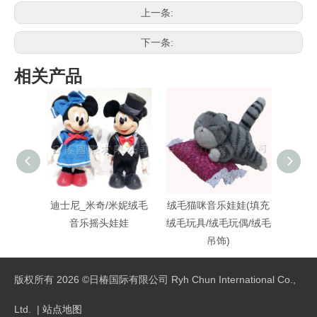
上一条:
下一条:
相关产品
迪士尼_米奇/米妮绒毛
绒毛猫咪音乐娃娃(填充
猫咪绒
音乐摇头娃娃
绒毛玩具/绒毛玩偶/绒毛
绒毛玩
吊饰)
版权所有
2026
©日椿国际有限公司 Ryh Chun International Co.,
Ltd. |
站点地图