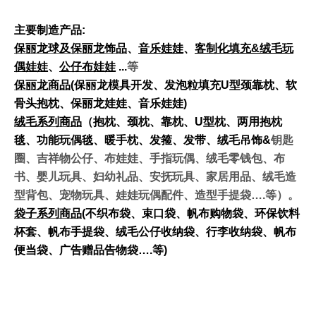
主要制造产品:
保丽龙球及保丽龙饰品
、
音乐娃娃
、
客制化填充&
绒毛玩
偶娃娃
、
公仔布娃娃
...
等
保丽龙商品
(保丽龙模具开发、发泡粒填充U
型颈靠枕、软
骨头抱枕、保丽龙娃娃、音乐娃娃)
绒毛系列商品
（抱枕、颈枕、靠枕、U
型枕、两用抱枕
毯、功能玩偶毯、暖手枕、发箍、发带、绒毛吊饰&
钥匙
圈、吉祥物公仔、布娃娃、手指玩偶、绒毛零钱包、布
书、婴儿玩具、妇幼礼品、安抚玩具、家居用品、绒毛造
型背包、宠物玩具、娃娃玩偶配件、造型手提袋….等）。
袋子系列商品
(不织布袋、束口袋、帆布购物袋、环保饮料
杯套、帆布手提袋、绒毛公仔收纳袋、行李收纳袋、帆布
便当袋、广告赠品告物袋….
等)